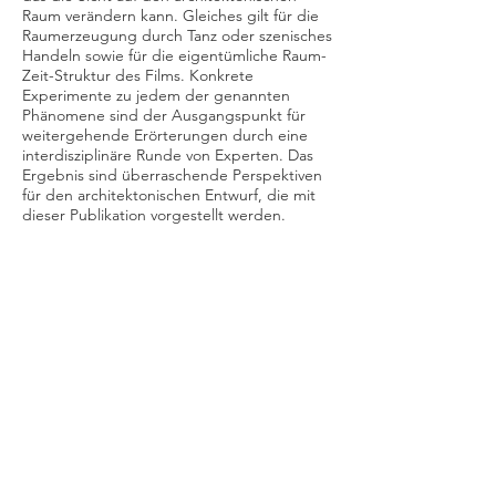
Raum verändern kann. Gleiches gilt für die
Raumerzeugung durch Tanz oder szenisches
Handeln sowie für die eigentümliche Raum-
Zeit-Struktur des Films. Konkrete
Experimente zu jedem der genannten
Phänomene sind der Ausgangspunkt für
weitergehende Erörterungen durch eine
interdisziplinäre Runde von Experten. Das
Ergebnis sind überraschende Perspektiven
für den architektonischen Entwurf, die mit
dieser Publikation vorgestellt werden.
1/1
Publikation: Anja Soeder, Kilian Schmitz-