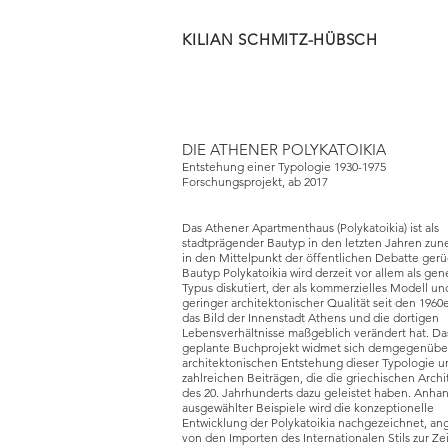
KILIAN SCHMITZ-HÜBSCH
DIE ATHENER POLYKATOIKIA
Entstehung einer Typologie 1930-1975
Forschungsprojekt, ab 2017
Das Athener Apartmenthaus (Polykatoikia) ist als
stadtprägender Bautyp in den letzten Jahren z
in den Mittelpunkt der öffentlichen Debatte gerü
Bautyp Polykatoikia wird derzeit vor allem als gen
Typus diskutiert, der als kommerzielles Modell und
geringer architektonischer Qualität seit den 1960
das Bild der Innenstadt Athens und die dortigen
Lebensverhältnisse maßgeblich verändert hat. Da
geplante Buchprojekt widmet sich demgegenübe
architektonischen Entstehung dieser Typologie 
zahlreichen Beiträgen, die die griechischen Arch
des 20. Jahrhunderts dazu geleistet haben. Anha
ausgewählter Beispiele wird die konzeptionelle
Entwicklung der Polykatoikia nachgezeichnet, a
von den Importen des Internationalen Stils zur Ze