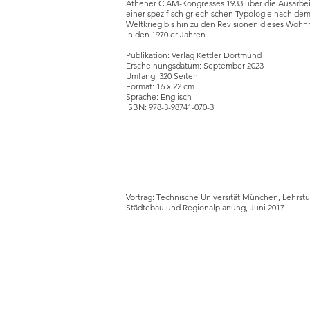
Athener CIAM-Kongresses 1933 über die Ausarbe
einer spezifisch griechischen Typologie nach de
Weltkrieg bis hin zu den Revisionen dieses Wohn
in den 1970 er Jahren.
Publikation: Verlag Kettler Dortmund
Erscheinungsdatum: September 2023
Umfang: 320 Seiten
Format: 16 x 22 cm
Sprache: Englisch
ISBN: 978-3-98741-070-3
Vortrag: Technische Universität München, Lehrstu
Städtebau und Regionalplanung, Juni 2017