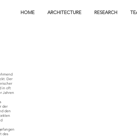
HOME
ARCHITECTURE
RESEARCH
TE
unehmend
ckt. Der
erischer
 in oft
er Jahren
s
r der
und den
itekten
nd
ngefangen
it des