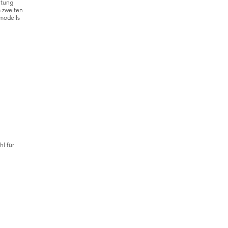
itung
m zweiten
modells
hl für